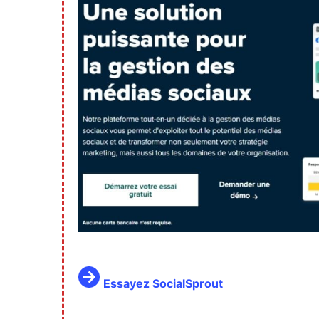
Essayez SocialSprout