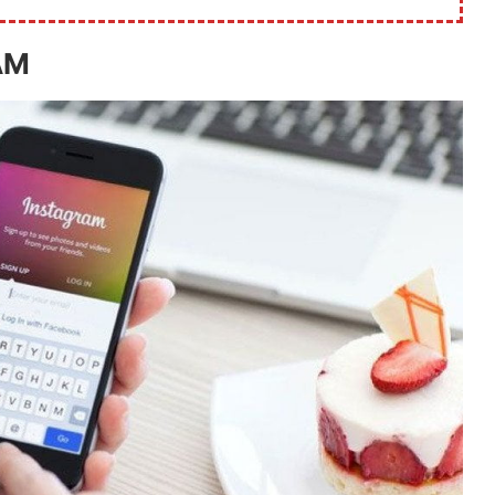
AM
Pourquoi Fortnite contin
de se réinstaller ? Guide..