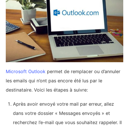
penser à « carrière » comme un verbe plutôt
qu'un nom. Elle est journaliste indépendant
depuis les débuts du Web et écrit sur tout, de
l’informatique, de nouvelles technologies au voyage. Son
but n’est autre que d’apporter plus d’informations à tous
ceux qui souhaitent adopter les nouvelles technologies du
Web et de les aider à sélectionner le meilleur hébergement
de manière pratique et rentable. Elle adopte une approche
progressive de la migration vers le cloud, en mettant
l'accent sur le changement organisationnel requis pour
faire partie de l'ADN du cloud computing.
Vous aimeriez aussi
Comment créer une adresse mail professionnelle
gratuitement en 5 minutes (étape par étape) ?
Comment crypter les emails avec ProtonMail ?