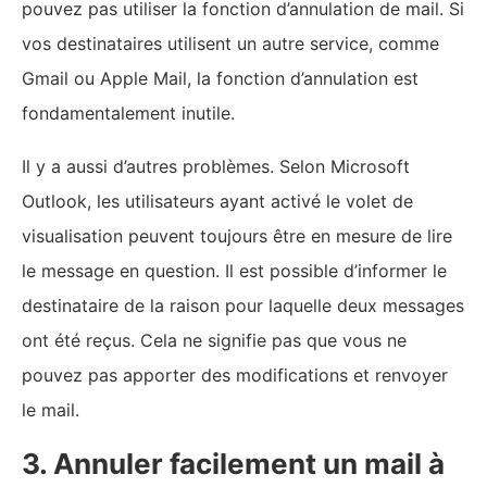
musique sur Pinterest ?
Meilleurs écrans pour Mac
compatibles USB-C et
Thunderbolt
10 fonctionnalités cachées de
iPhone qui vous rendront plus
productif
Comment gagner de l’argent
avec ChatGPT ?