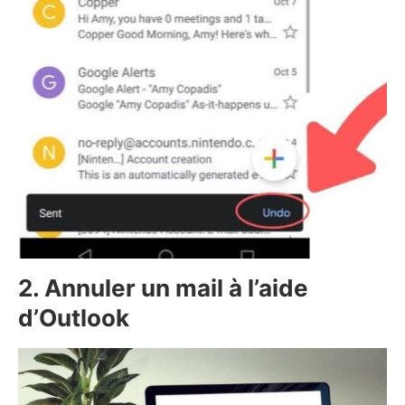
Mais, il n’y a rien de mal à avoir un système de
sauvegarde en place lorsque les choses tournent mal.
Envoyer les bonnes données au bas de votre
signature à la mauvaise personne peut violer les
normes de conformité ou de confidentialité et la
clause de non-responsabilité.
En fait, cela ne vous sauvera pas ! Les clauses de
non-responsabilité sont pratiquement inutiles.
À propos
Articles récents
Aina Strauss
Auteure des blogs, Aina Strauss préfère