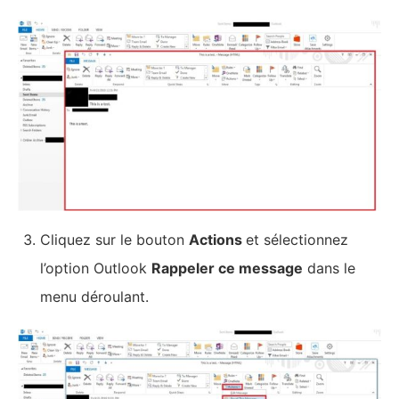
Gmail: comment envoyer un email éphémère
confidentiel qui s’autodétruit
Mis à jour :
3 février 2023
NEWSLETTER
First Name