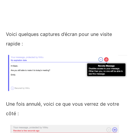
Copyright https://www.webblog.tophebergeur.com © 2008-2026. Tous
droits réservés