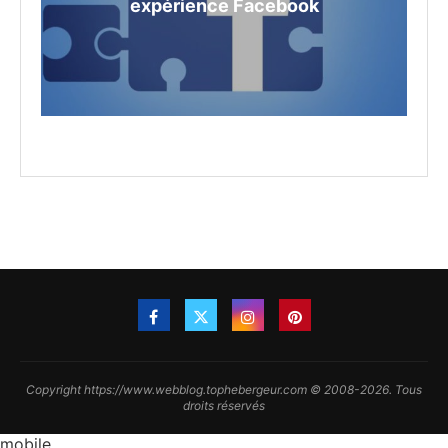
expérience Facebook
Copyright https://www.webblog.tophebergeur.com © 2008-2026. Tous
droits réservés